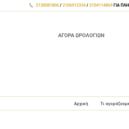
2130081806
/
2106912334
/
2104114869
ΓΙΑ ΠΛ
ΑΓΟΡΑ ΩΡΟΛΟΓΙΩΝ
Αρχική
Τι αγοράζουμ